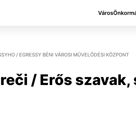
Város
Önkormá
SSYHO / EGRESSY BÉNI VÁROSI MŰVELŐDÉSI KÖZPONT
reči / Erős szavak,
okies
do ktorých webové stránky môžu ukladať informácie o vašej 
tomu, aby si webový prehliadač zapamätoval Vaše prihlásen