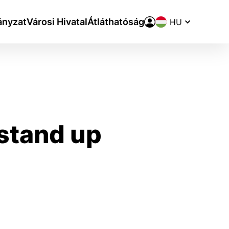
Nyelvváltó
nyzat
Városi Hivatal
Átláthatóság
 stand up
aktivite a preferenciách.
ie alebo aby sa uložila