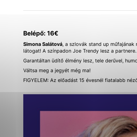
Biztonsági Részleg
Városi cégek és intézmények
Vyberte úroveň cook
Főellenőri Részleg
Életkörnyezet
Szakszervezet alapszervezete
Általános adatvédelem/ GDPR
Technické cookies
Városi Hivatal dolgozójának etikai
Értesítés az állami reklámra szánt
kódexe
források biztosításáról
Technické súbory cookie 
Belépő: 16€
že umožňujú základné fun
stránky. Bez týchto súbo
Simona Salátová
, a szlovák stand up műfajának
látogat! A színpadon Joe Trendy lesz a partnere.
Analytické cookies
Garantáltan üdítő élmény lesz, tele derűvel, humo
Analytické cookies pomáh
Váltsa meg a jegyét még ma!
aby mohol stránky optimal
FIGYELEM: Az előadást 15 évesnél fiatalabb néző
možné ich spojiť s konkr