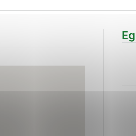
ies, ktorú chcete povoliť
sú pre prevádzku nevyhnutné a pomáhajú urobiť webové str
Eg
kcie, ako je navigácia na stránke a prístup k zabezpečen
rov cookie nemôže web správne fungovať.
ajú prevádzkovateľovi stránok pochopiť, ako návštevníci s
izovať a ponúknuť im lepšiu skúsenosť. Všetky dáta sa zbi
étnou osobou.
Povoliť všetko
Uložiť nastavenia
Viac informácií