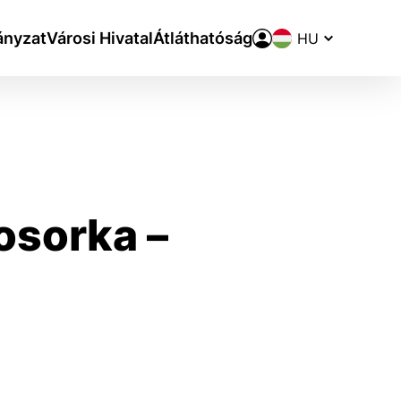
Nyelvváltó
nyzat
Városi Hivatal
Átláthatóság
osorka –
aktivite a preferenciách.
ie alebo aby sa uložila