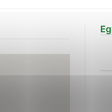
ies, ktorú chcete povoliť
sú pre prevádzku nevyhnutné a pomáhajú urobiť webové str
Eg
kcie, ako je navigácia na stránke a prístup k zabezpečen
rov cookie nemôže web správne fungovať.
ajú prevádzkovateľovi stránok pochopiť, ako návštevníci s
izovať a ponúknuť im lepšiu skúsenosť. Všetky dáta sa zbi
étnou osobou.
Povoliť všetko
Uložiť nastavenia
Viac informácií