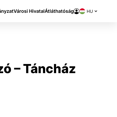
Nyelvváltó
nyzat
Városi Hivatal
Átláthatóság
zó – Táncház
aktivite a preferenciách.
ie alebo aby sa uložila