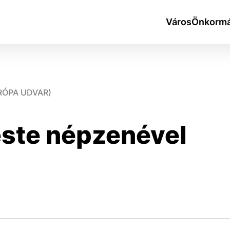
Város
Önkormá
RÓPA UDVAR)
este népzenével
okies
do ktorých webové stránky môžu ukladať informácie o vašej 
tomu, aby si webový prehliadač zapamätoval Vaše prihlásen