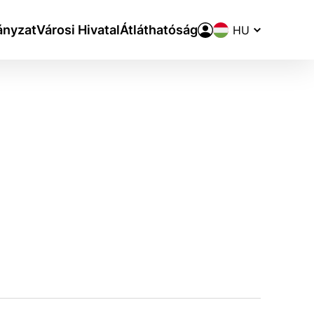
Nyelvváltó
nyzat
Városi Hivatal
Átláthatóság
aktivite a preferenciách.
ie alebo aby sa uložila