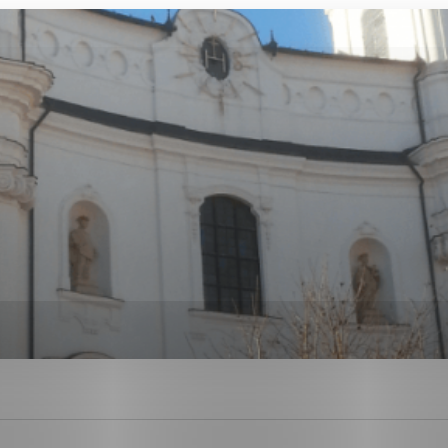
ies, ktorú chcete povoliť
sú pre prevádzku nevyhnutné a pomáhajú urobiť webové str
kcie, ako je navigácia na stránke a prístup k zabezpečen
rov cookie nemôže web správne fungovať.
ajú prevádzkovateľovi stránok pochopiť, ako návštevníci s
izovať a ponúknuť im lepšiu skúsenosť. Všetky dáta sa zbi
étnou osobou.
Povoliť všetko
Uložiť nastavenia
Viac informácií