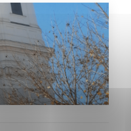
Analytické cookies
ánky uplatniteľnými tým,
ým oblastiam webovej
Analytické cookies
tránok stránku používajú,
erajú anonymne a nie je