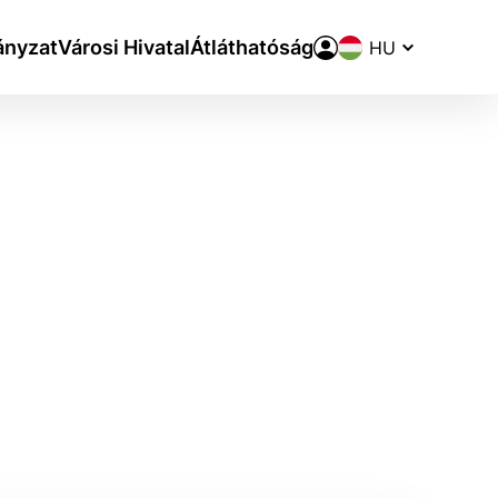
Nyelvváltó
nyzat
Városi Hivatal
Átláthatóság
aktivite a preferenciách.
ie alebo aby sa uložila