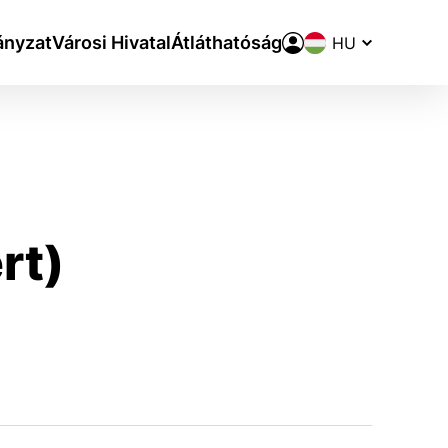
Nyelvváltó
nyzat
Városi Hivatal
Átláthatóság
rt)
aktivite a preferenciách.
ie alebo aby sa uložila