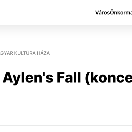
Város
Önkormá
MAGYAR KULTÚRA HÁZA
 Aylen's Fall (konce
okies
do ktorých webové stránky môžu ukladať informácie o vašej 
tomu, aby si webový prehliadač zapamätoval Vaše prihlásen