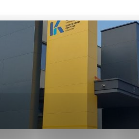
ies, ktorú chcete povoliť
sú pre prevádzku nevyhnutné a pomáhajú urobiť webové str
kcie, ako je navigácia na stránke a prístup k zabezpečen
rov cookie nemôže web správne fungovať.
ajú prevádzkovateľovi stránok pochopiť, ako návštevníci s
izovať a ponúknuť im lepšiu skúsenosť. Všetky dáta sa zbi
étnou osobou.
Povoliť všetko
Uložiť nastavenia
Viac informácií