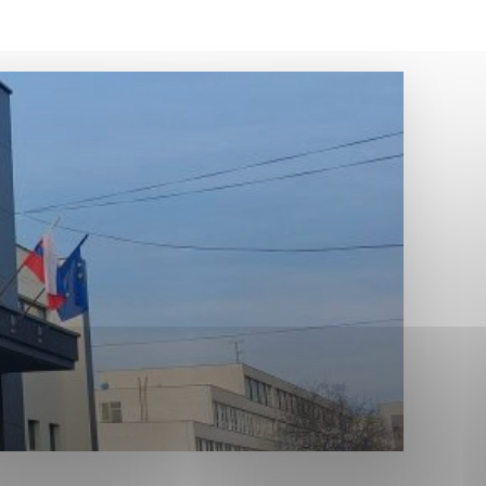
Analytické cookies
ánky uplatniteľnými tým,
ým oblastiam webovej
Analytické cookies
tránok stránku používajú,
erajú anonymne a nie je