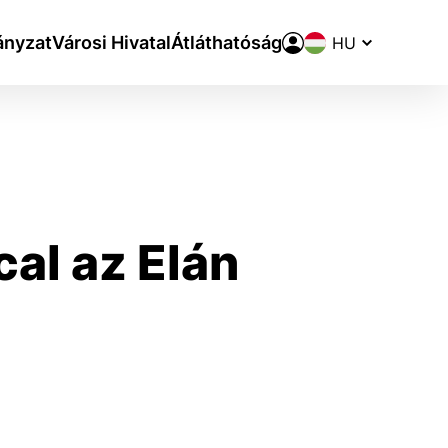
Nyelvváltó
nyzat
Városi Hivatal
Átláthatóság
al az Elán
aktivite a preferenciách.
ie alebo aby sa uložila