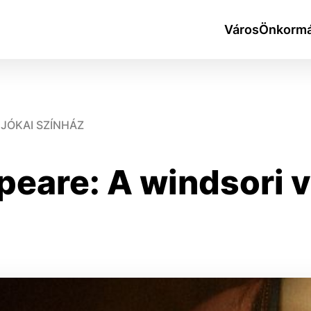
Város
Önkormá
JÓKAI SZÍNHÁZ
eare: A windsori v
okies
do ktorých webové stránky môžu ukladať informácie o vašej 
tomu, aby si webový prehliadač zapamätoval Vaše prihlásen