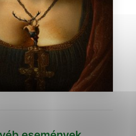
Analytické cookies
ánky uplatniteľnými tým,
ým oblastiam webovej
Analytické cookies
tránok stránku používajú,
erajú anonymne a nie je
yéb események