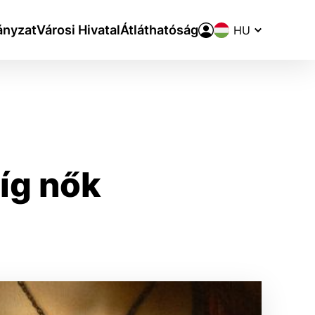
Nyelvváltó
nyzat
Városi Hivatal
Átláthatóság
íg nők
aktivite a preferenciách.
ie alebo aby sa uložila