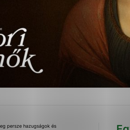
ies, ktorú chcete povoliť
sú pre prevádzku nevyhnutné a pomáhajú urobiť webové str
kcie, ako je navigácia na stránke a prístup k zabezpečen
rov cookie nemôže web správne fungovať.
ajú prevádzkovateľovi stránok pochopiť, ako návštevníci s
izovať a ponúknuť im lepšiu skúsenosť. Všetky dáta sa zbi
étnou osobou.
Povoliť všetko
Uložiť nastavenia
Viac informácií
Eg
 meg persze hazugságok és