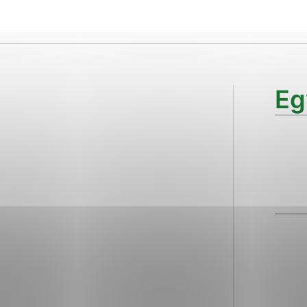
ies, ktorú chcete povoliť
sú pre prevádzku nevyhnutné a pomáhajú urobiť webové str
kcie, ako je navigácia na stránke a prístup k zabezpečen
Eg
rov cookie nemôže web správne fungovať.
ajú prevádzkovateľovi stránok pochopiť, ako návštevníci s
izovať a ponúknuť im lepšiu skúsenosť. Všetky dáta sa zbi
étnou osobou.
Povoliť všetko
Uložiť nastavenia
Viac informácií