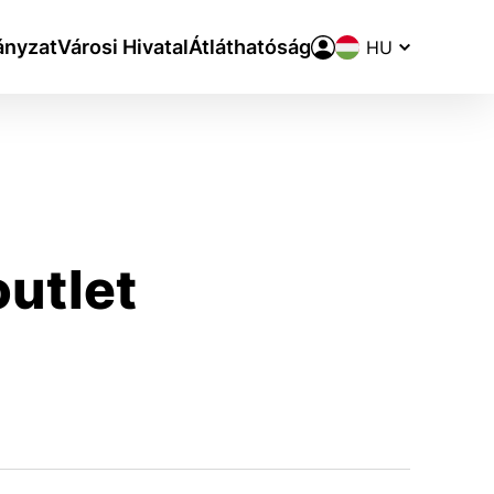
Nyelvváltó
nyzat
Városi Hivatal
Átláthatóság
outlet
aktivite a preferenciách.
ie alebo aby sa uložila