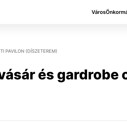
Város
Önkormá
TI PAVILON (DÍSZETEREM)
 vásár és gardrobe 
okies
do ktorých webové stránky môžu ukladať informácie o vašej 
tomu, aby si webový prehliadač zapamätoval Vaše prihlásen