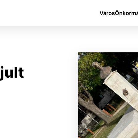
Város
Önkormá
jult
okies
do ktorých webové stránky môžu ukladať informácie o vašej 
tomu, aby si webový prehliadač zapamätoval Vaše prihlásen