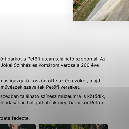
ies, ktorú chcete povoliť
sú pre prevádzku nevyhnutné a pomáhajú urobiť webové str
kcie, ako je navigácia na stránke a prístup k zabezpečen
rov cookie nemôže web správne fungovať.
fi parkot a Petőfi utcán található szobornál. Az
ajú prevádzkovateľovi stránok pochopiť, ako návštevníci s
mi Jókai Színház és Komárom városa a 200 éve
izovať a ponúknuť im lepšiu skúsenosť. Všetky dáta sa zbi
étnou osobou.
más igazgató köszöntötte az érkezőket, majd
ínművészek szavaltak Petőfi verseket.
Povoliť všetko
Uložiť nastavenia
Viac informácií
mszédban található színész múzeumra is kötődik,
előadásában hallgathatóak meg bármikor Petőfi
yzata fedezte.