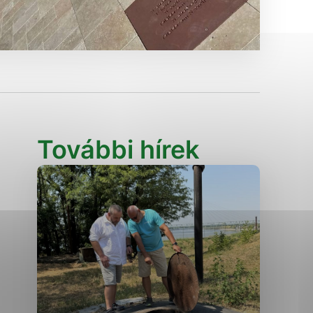
Analytické cookies
ánky uplatniteľnými tým,
ým oblastiam webovej
Analytické cookies
További hírek
tránok stránku používajú,
erajú anonymne a nie je