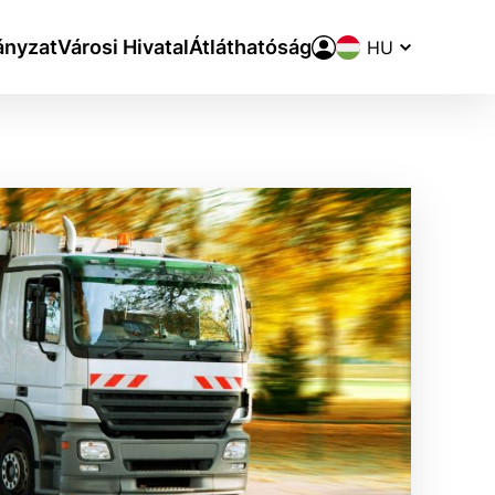
Nyelvváltó
nyzat
Városi Hivatal
Átláthatóság
aktivite a preferenciách.
ie alebo aby sa uložila