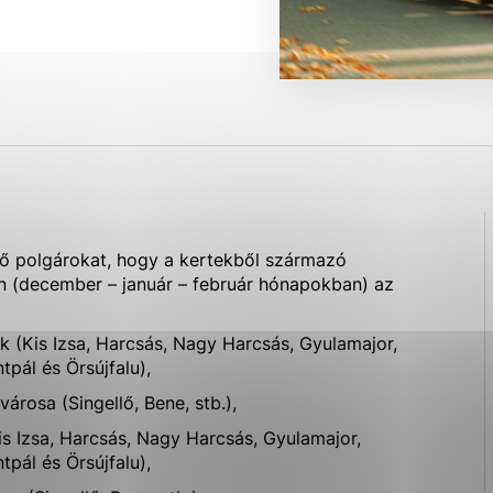
ies, ktorú chcete povoliť
sú pre prevádzku nevyhnutné a pomáhajú urobiť webové str
kcie, ako je navigácia na stránke a prístup k zabezpečen
rov cookie nemôže web správne fungovať.
ajú prevádzkovateľovi stránok pochopiť, ako návštevníci s
lő polgárokat, hogy a kertekből származó
izovať a ponúknuť im lepšiu skúsenosť. Všetky dáta sa zbi
an (december – január – február hónapokban) az
étnou osobou.
k (Kis Izsa, Harcsás, Nagy Harcsás, Gyulamajor,
Povoliť všetko
Uložiť nastavenia
Viac informácií
tpál és Örsújfalu),
rosa (Singellő, Bene, stb.),
is Izsa, Harcsás, Nagy Harcsás, Gyulamajor,
tpál és Örsújfalu),