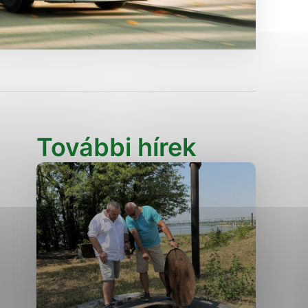
Analytické cookies
ánky uplatniteľnými tým,
ým oblastiam webovej
Analytické cookies
További hírek
tránok stránku používajú,
erajú anonymne a nie je