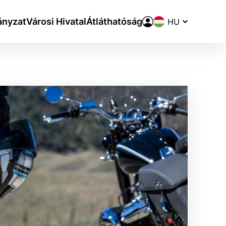
Nyelvváltó
nyzat
Városi Hivatal
Átláthatóság
aktivite a preferenciách.
ie alebo aby sa uložila