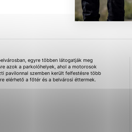
ies, ktorú chcete povoliť
sú pre prevádzku nevyhnutné a pomáhajú urobiť webové str
kcie, ako je navigácia na stránke a prístup k zabezpečen
rov cookie nemôže web správne fungovať.
elvárosban, egyre többen látogatják meg
ajú prevádzkovateľovi stránok pochopiť, ako návštevníci s
ésre azok a parkolóhelyek, ahol a motorosok
izovať a ponúknuť im lepšiu skúsenosť. Všetky dáta sa zbi
ti pavilonnal szemben került felfestésre több
étnou osobou.
 elérhető a főtér és a belvárosi éttermek.
Povoliť všetko
Uložiť nastavenia
Viac informácií