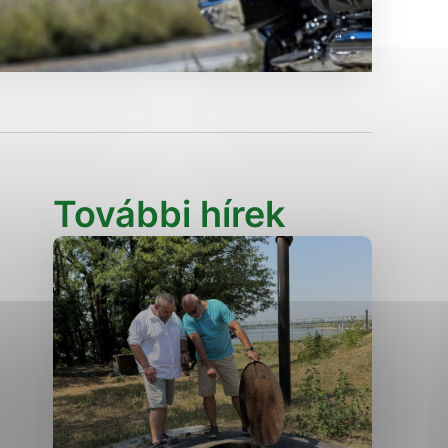
Analytické cookies
ánky uplatniteľnými tým,
ým oblastiam webovej
Analytické cookies
További hírek
tránok stránku používajú,
erajú anonymne a nie je