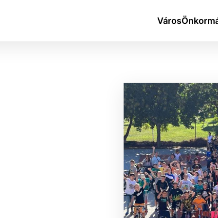
Város
Önkormá
okies
do ktorých webové stránky môžu ukladať informácie o vašej 
tomu, aby si webový prehliadač zapamätoval Vaše prihlásen