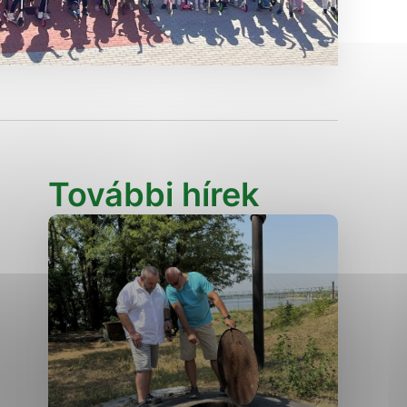
Analytické cookies
ánky uplatniteľnými tým,
ým oblastiam webovej
Analytické cookies
További hírek
tránok stránku používajú,
erajú anonymne a nie je