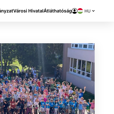
Nyelvváltó
nyzat
Városi Hivatal
Átláthatóság
aktivite a preferenciách.
ie alebo aby sa uložila