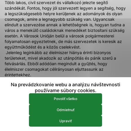
Több lakos, civil szervezet és vállalkozó jelezte segítő
prístup k zabezpečeným oblastiam webovej stránky. Bez
szándékát. Fontos, hogy jól szervezett legyen a segítség, hogy
týchto súborov cookie nemôže web správne fungovať.
a legszükségesebb helyre kerüljenek az adományok és olyan
csomagok, amire a legnagyobb szükség van. Ugyancsak
elindult a szervezése annak a lehetőségnek is, hogyan tudna a
Analytické 
Analytické cookies
város a menekülő családoknak menedéket biztosítani szükség
esetén. A Városok Unióján belül a városok polgármesterei
Analytické cookies pomáhajú prevádzkovateľovi stránok
folyamatosan egyeztetnek, de más szervezetek is keresik az
pochopiť, ako návštevníci stránok stránku používajú, aby
együttműködést és a közös cselekvést.
mohol stránky optimalizovať a ponúknuť im lepšiu
Jelenleg leginkább az élelmiszer hiánya érinti bizonyos
skúsenosť. Všetky dáta sa zbierajú anonymne a nie je
területeket, mivel akadozik az utánpótlás és pánik szerű a
možné ich spojiť s konkrétnou osobou.
felvásárlás. Ebből adódóan megindult a gyűjtés, hogy
élelmiszer csomagokat célirányosan eljuttassunk az
érintettekhez.
Povoliť všetko
A segíteni szándékozók az adományaikat a városi rendőrség
Na prevádzkovanie webu a analýzu návštevnosti
épületében adhatják le minden nap 24 órában, legfőképpen
Uložiť nastavenia
používame súbory cookies.
nem romlandó, tartós élelmiszerekre lenne szükség, amelyek
könnyen elkészíthetők és fogyaszthatók ( pástétomok, instant
Viac informácií
Povoliť všetko
levesek, konzervek, kekszek…). Már jelentkeztek fuvarozók,
akik készek segíteni, célba juttatni az adományokat.
Odmietnuť
A további felajánlásokat az info@komarno.sk e-mail címen
lehet jelezni. Komárom megtesz mindent azért, hogy segítsük a
Upraviť
bajba jutottakat.