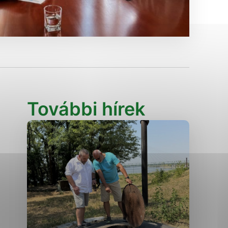
Analytické cookies
ánky uplatniteľnými tým,
ým oblastiam webovej
Analytické cookies
További hírek
tránok stránku používajú,
erajú anonymne a nie je