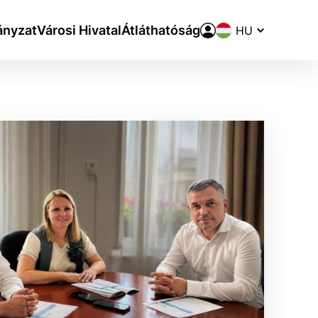
Nyelvváltó
nyzat
Városi Hivatal
Átláthatóság
aktivite a preferenciách.
ie alebo aby sa uložila