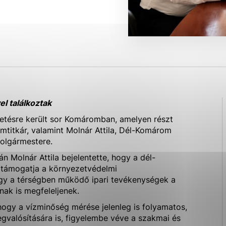
ies, ktorú chcete povoliť
sú pre prevádzku nevyhnutné a pomáhajú urobiť webové str
kcie, ako je navigácia na stránke a prístup k zabezpečen
rov cookie nemôže web správne fungovať.
l találkoztak
ajú prevádzkovateľovi stránok pochopiť, ako návštevníci s
tetésre került sor Komáromban, amelyen részt
izovať a ponúknuť im lepšiu skúsenosť. Všetky dáta sa zbi
amtitkár, valamint Molnár Attila, Dél-Komárom
étnou osobou.
olgármestere.
 Molnár Attila bejelentette, hogy a dél-
Povoliť všetko
Uložiť nastavenia
Viac informácií
 támogatja a környezetvédelmi
ogy a térségben működő ipari tevékenységek a
nak is megfeleljenek.
 hogy a vízminőség mérése jelenleg is folyamatos,
valósítására is, figyelembe véve a szakmai és