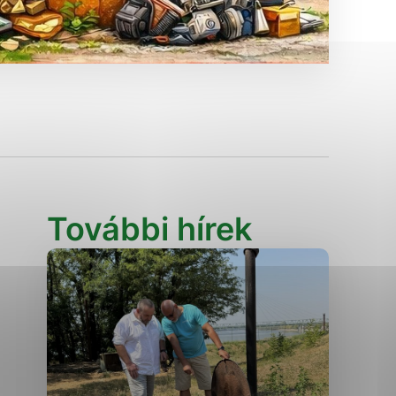
Analytické cookies
ánky uplatniteľnými tým,
ým oblastiam webovej
Analytické cookies
tránok stránku používajú,
erajú anonymne a nie je
További hírek