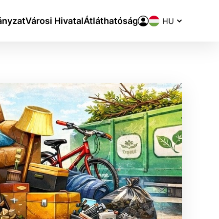
Nyelvváltó
nyzat
Városi Hivatal
Átláthatóság
aktivite a preferenciách.
ie alebo aby sa uložila