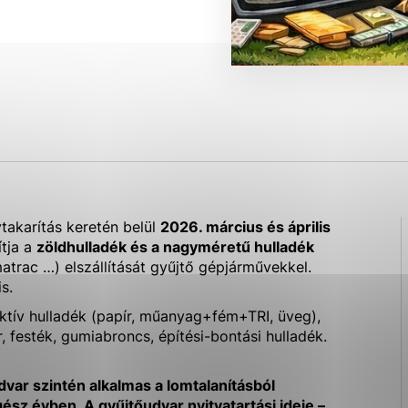
ies, ktorú chcete povoliť
sú pre prevádzku nevyhnutné a pomáhajú urobiť webové str
kcie, ako je navigácia na stránke a prístup k zabezpečen
rov cookie nemôže web správne fungovať.
ajú prevádzkovateľovi stránok pochopiť, ako návštevníci s
izovať a ponúknuť im lepšiu skúsenosť. Všetky dáta sa zbi
ytakarítás keretén belül
2026. március és április
étnou osobou.
tja a
zöldhulladék és a nagyméretű hulladék
matrac …) elszállítását gyűjtő gépjárművekkel.
s.
Povoliť všetko
Uložiť nastavenia
Viac informácií
ektív hulladék (papír, műanyag+fém+TRI, üveg),
, festék, gumiabroncs, építési-bontási hulladék.
ar szintén alkalmas a lomtalanításból
sz évben. A gyűjtőudvar nyitvatartási ideje –