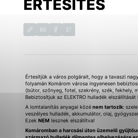
ÉRTESÍTÉS
Biztonsági Részleg
Városi cégek és intézmények
Vyberte úroveň cook
Főellenőri Részleg
Életkörnyezet
Szakszervezet alapszervezete
Általános adatvédelem/ GDPR
Technické cookies
Városi Hivatal dolgozójának etikai
Értesítés az állami reklámra szánt
kódexe
források biztosításáról
Technické súbory cookie 
že umožňujú základné fun
stránky. Bez týchto súbo
Analytické cookies
Analytické cookies pomáh
aby mohol stránky optimal
Értesítjük a város polgárait, hogy a tavaszi nag
možné ich spojiť s konkr
folyamán Komárom városa ingyenesen bebiztosí
(bútor, szőnyeg, fotel, szekrény, szék, fekhely, 
Bebiztosítjuk az ELEKTRO hulladék elszállítását i
A lomtalanítás anyagai közé
nem tartozik
: szel
veszélyes hulladék, akkumulátor, olaj, gyógyszer
Ezek
NEM
lesznek elszállítva!
Komáromban a harcsási úton üzemelő gyűjtőudv
származó hulladék díjmentes elhelyezésére egé