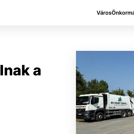
Város
Önkormá
lnak a
okies
do ktorých webové stránky môžu ukladať informácie o vašej 
tomu, aby si webový prehliadač zapamätoval Vaše prihlásen