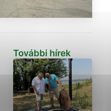
Analytické cookies
ánky uplatniteľnými tým,
ým oblastiam webovej
Analytické cookies
További hírek
tránok stránku používajú,
erajú anonymne a nie je