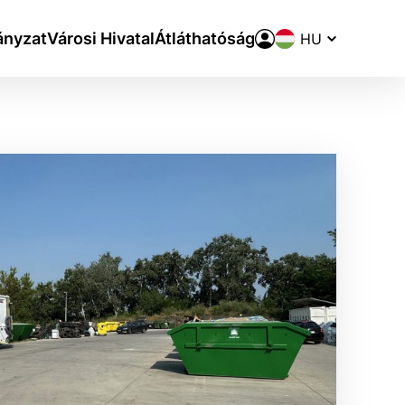
Nyelvváltó
nyzat
Városi Hivatal
Átláthatóság
aktivite a preferenciách.
ie alebo aby sa uložila