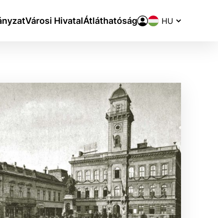
Nyelvváltó
nyzat
Városi Hivatal
Átláthatóság
aktivite a preferenciách.
ie alebo aby sa uložila