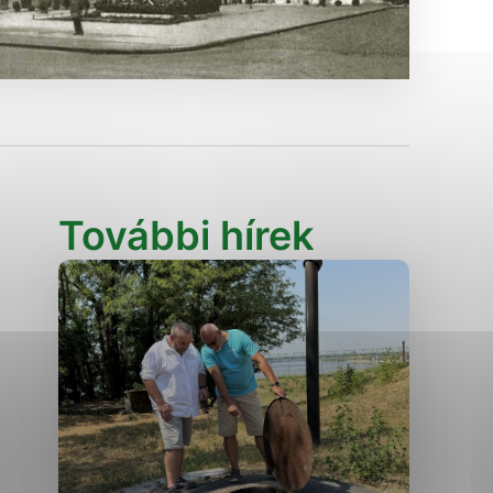
Analytické cookies
ánky uplatniteľnými tým,
ým oblastiam webovej
Analytické cookies
További hírek
tránok stránku používajú,
erajú anonymne a nie je