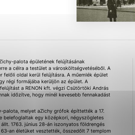
ies, ktorú chcete povoliť
sú pre prevádzku nevyhnutné a pomáhajú urobiť webové str
kcie, ako je navigácia na stránke a prístup k zabezpečen
rov cookie nemôže web správne fungovať.
Zichy-palota épületének felújításának
ajú prevádzkovateľovi stránok pochopiť, ako návštevníci s
erre a célra a testület a városköltségvetéséből. A
izovať a ponúknuť im lepšiu skúsenosť. Všetky dáta sa zbi
felőli oldal kerül felújításra. A műemlék épület
étnou osobou.
gy régi formájába kerüljön az épület. A
 felújítást a RENON kft. végzi Csütörtöki András
nnak időzítve, hogy minél kevesebb fennakadást
Povoliť všetko
Uložiť nastavenia
Viac informácií
palota, melyet aZichy grófok építtették a 17.
e belefoglaltak egy középkori, négyszögletes
 állt. 1763. június 28-án iszonyatos földrengés
63-an életüket vesztették, összedőlt 7 templom