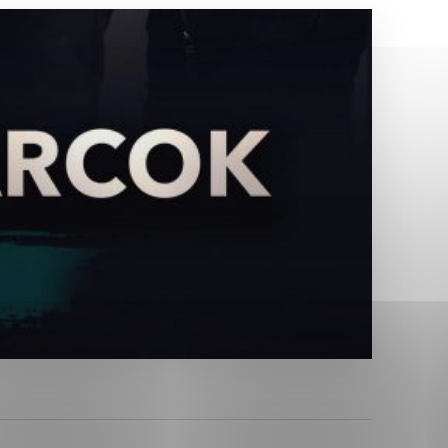
Analytické cookies
ánky uplatniteľnými tým,
ým oblastiam webovej
Analytické cookies
tránok stránku používajú,
erajú anonymne a nie je