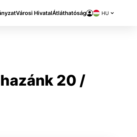
Nyelvváltó
nyzat
Városi Hivatal
Átláthatóság
hazánk 20 /
aktivite a preferenciách.
ie alebo aby sa uložila