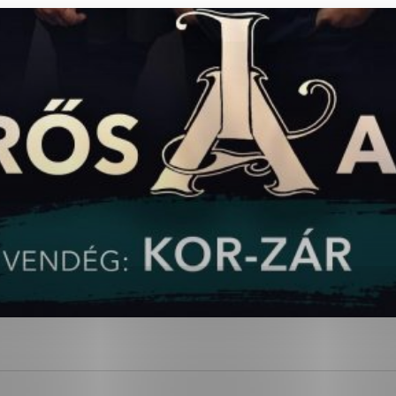
ies, ktorú chcete povoliť
sú pre prevádzku nevyhnutné a pomáhajú urobiť webové str
kcie, ako je navigácia na stránke a prístup k zabezpečen
rov cookie nemôže web správne fungovať.
ajú prevádzkovateľovi stránok pochopiť, ako návštevníci s
izovať a ponúknuť im lepšiu skúsenosť. Všetky dáta sa zbi
étnou osobou.
Povoliť všetko
Uložiť nastavenia
Viac informácií