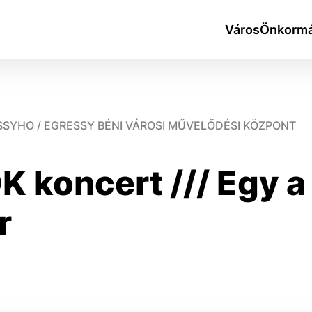
Város
Önkormá
SSYHO / EGRESSY BÉNI VÁROSI MŰVELŐDÉSI KÖZPONT
koncert /// Egy a 
okies
r
do ktorých webové stránky môžu ukladať informácie o vašej 
tomu, aby si webový prehliadač zapamätoval Vaše prihlásen