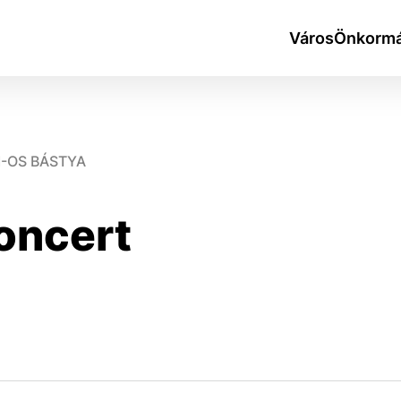
Város
Önkormá
I-OS BÁSTYA
koncert
okies
do ktorých webové stránky môžu ukladať informácie o vašej 
tomu, aby si webový prehliadač zapamätoval Vaše prihlásen