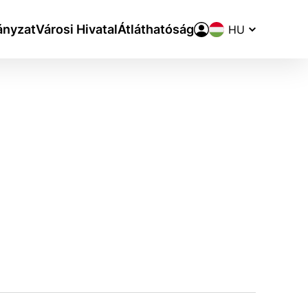
Nyelvváltó
nyzat
Városi Hivatal
Átláthatóság
aktivite a preferenciách.
ie alebo aby sa uložila