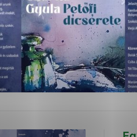
ies, ktorú chcete povoliť
sú pre prevádzku nevyhnutné a pomáhajú urobiť webové str
kcie, ako je navigácia na stránke a prístup k zabezpečen
rov cookie nemôže web správne fungovať.
ajú prevádzkovateľovi stránok pochopiť, ako návštevníci s
izovať a ponúknuť im lepšiu skúsenosť. Všetky dáta sa zbi
étnou osobou.
Povoliť všetko
Uložiť nastavenia
Viac informácií
Eg