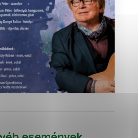
Analytické cookies
ánky uplatniteľnými tým,
ým oblastiam webovej
Analytické cookies
tránok stránku používajú,
erajú anonymne a nie je
yéb események