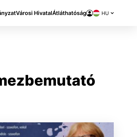
Nyelvváltó
nyzat
Városi Hivatal
Átláthatóság
lemezbemutató
aktivite a preferenciách.
ie alebo aby sa uložila