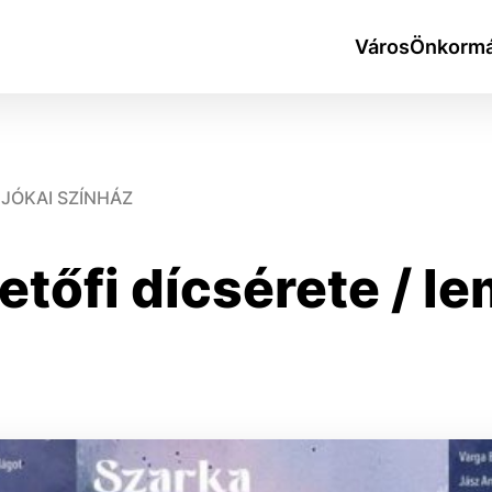
Város
Önkormá
JÓKAI SZÍNHÁZ
etőfi dícsérete / 
okies
do ktorých webové stránky môžu ukladať informácie o vašej 
tomu, aby si webový prehliadač zapamätoval Vaše prihlásen