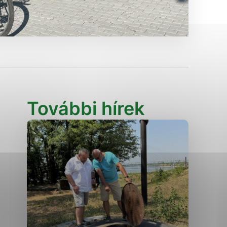
Analytické cookies
ánky uplatniteľnými tým,
ým oblastiam webovej
Analytické cookies
További hírek
tránok stránku používajú,
erajú anonymne a nie je