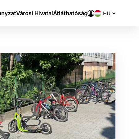
Nyelvváltó
nyzat
Városi Hivatal
Átláthatóság
aktivite a preferenciách.
ie alebo aby sa uložila