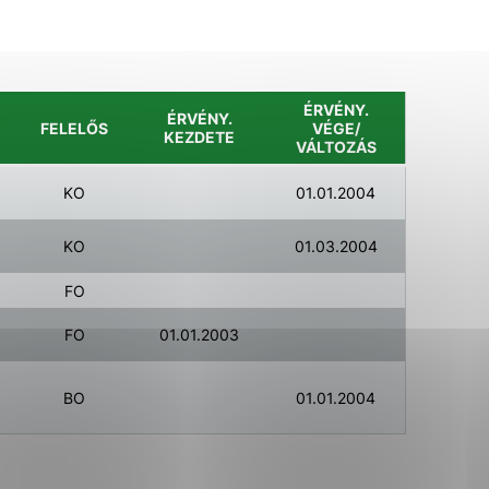
Analytické cookies
ánky uplatniteľnými tým,
ÉRVÉNY.
ÉRVÉNY.
ým oblastiam webovej
FELELŐS
VÉGE/
KEZDETE
VÁLTOZÁS
KO
01.01.2004
Analytické cookies
tránok stránku používajú,
KO
01.03.2004
erajú anonymne a nie je
FO
FO
01.01.2003
BO
01.01.2004