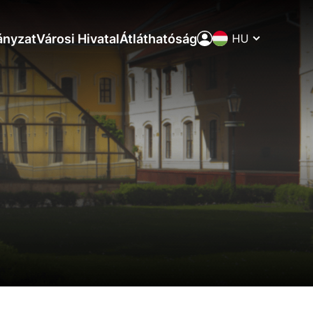
Nyelvváltó
nyzat
Városi Hivatal
Átláthatóság
aktivite a preferenciách.
ie alebo aby sa uložila