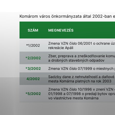
Biztonsági Részleg
Városi cégek és intézmények
Vyberte úroveň cook
Főellenőri Részleg
Életkörnyezet
Szakszervezet alapszervezete
Általános adatvédelem/ GDPR
Technické cookies
Városi Hivatal dolgozójának etikai
Értesítés az állami reklámra szánt
Komárom város önkormányzata által 2002-ban el
kódexe
források biztosításáról
Technické súbory cookie 
že umožňujú základné fun
SZÁM
MEGNEVEZÉS
stránky. Bez týchto súbo
Zmena VZN číslo 06/2001 o ochrane úz
*1/2002
rekreácie Apáli
Analytické cookies
Zber, preprava a zneškodňovanie kom
Analytické cookies pomáh
*2/2002
a drobných stavebných odpadov
aby mohol stránky optimal
*3/2002
Zmena VZN číslo 07/1999 o miestnych 
možné ich spojiť s konkr
Sadzby dane z nehnuteľností a daňové
4/2002
mesta Komárna platných na rok 2003
Zmena VZN číslo 10/1996 v znení VZN č
*5/2002
01/1998 a 07/1998 o predaji bytov o
vo vlastníctve mesta Komárna