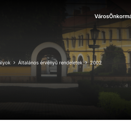
Város
Önkormá
ályok
Általános érvényű rendeletek
2002
okies
do ktorých webové stránky môžu ukladať informácie o vašej 
tomu, aby si webový prehliadač zapamätoval Vaše prihlásen