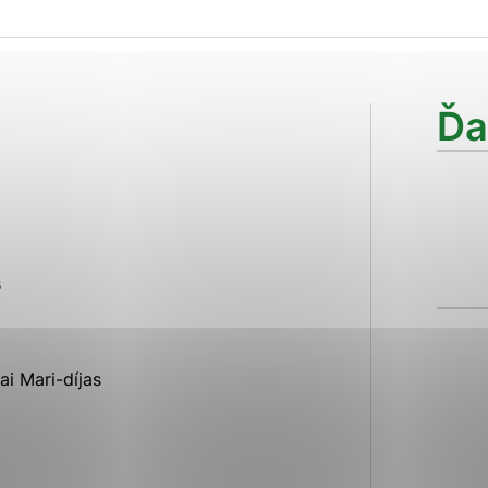
ies, ktorú chcete povoliť
sú pre prevádzku nevyhnutné a pomáhajú urobiť webové str
Ďa
kcie, ako je navigácia na stránke a prístup k zabezpečen
rov cookie nemôže web správne fungovať.
ajú prevádzkovateľovi stránok pochopiť, ako návštevníci s
izovať a ponúknuť im lepšiu skúsenosť. Všetky dáta sa zbi
s
étnou osobou.
Povoliť všetko
Uložiť nastavenia
Viac informácií
i Mari-díjas