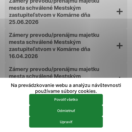
Zámery prevodu/prenájmu majetku
prístup k zabezpečeným oblastiam webovej stránky. Bez
mesta schválené Mestským
týchto súborov cookie nemôže web správne fungovať.
zastupiteľstvom v Komárne dňa
25.06.2026
Analytické 
Analytické cookies
Zámery prevodu/prenájmu majetku
Analytické cookies pomáhajú prevádzkovateľovi stránok
mesta schválené Mestským
pochopiť, ako návštevníci stránok stránku používajú, aby
mohol stránky optimalizovať a ponúknuť im lepšiu
zastupiteľstvom v Komárne dňa
skúsenosť. Všetky dáta sa zbierajú anonymne a nie je
16.04.2026
možné ich spojiť s konkrétnou osobou.
Zámery prevodu/prenájmu majetku
mesta schválené Mestským
Povoliť všetko
zastupiteľstvom v Komárne dňa
Na prevádzkovanie webu a analýzu návštevnosti
Uložiť nastavenia
12.02.2026
používame súbory cookies.
Viac informácií
Povoliť všetko
Zámery prevodu/prenájmu majetku
mesta schválené Mestským
Odmietnuť
zastupiteľstvom v Komárne dňa
Upraviť
11.12.2025