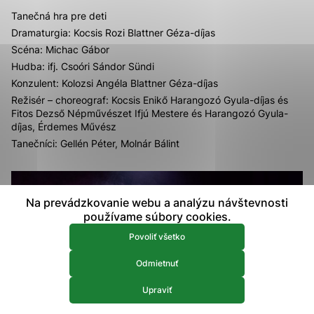
prístup k zabezpečeným oblastiam webovej stránky. Bez
Tanečná hra pre deti
týchto súborov cookie nemôže web správne fungovať.
Dramaturgia: Kocsis Rozi Blattner Géza-díjas
Scéna: Michac Gábor
Analytické 
Analytické cookies
Hudba: ifj. Csoóri Sándor Sündi
Konzulent: Kolozsi Angéla Blattner Géza-díjas
Analytické cookies pomáhajú prevádzkovateľovi stránok
Režisér – choreograf: Kocsis Enikő Harangozó Gyula-díjas és
pochopiť, ako návštevníci stránok stránku používajú, aby
Fitos Dezső Népművészet Ifjú Mestere és Harangozó Gyula-
mohol stránky optimalizovať a ponúknuť im lepšiu
díjas, Érdemes Művész
skúsenosť. Všetky dáta sa zbierajú anonymne a nie je
možné ich spojiť s konkrétnou osobou.
Tanečníci: Gellén Péter, Molnár Bálint
Povoliť všetko
Na prevádzkovanie webu a analýzu návštevnosti
Uložiť nastavenia
používame súbory cookies.
Viac informácií
Povoliť všetko
Odmietnuť
Upraviť