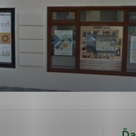
ies, ktorú chcete povoliť
sú pre prevádzku nevyhnutné a pomáhajú urobiť webové str
kcie, ako je navigácia na stránke a prístup k zabezpečen
rov cookie nemôže web správne fungovať.
ajú prevádzkovateľovi stránok pochopiť, ako návštevníci s
izovať a ponúknuť im lepšiu skúsenosť. Všetky dáta sa zbi
étnou osobou.
Povoliť všetko
Uložiť nastavenia
Viac informácií
Ďa