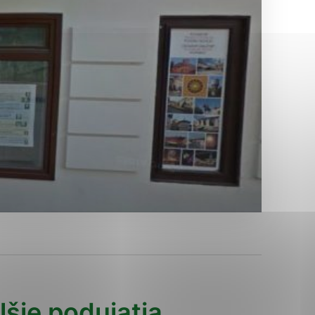
Analytické cookies
ánky uplatniteľnými tým,
ým oblastiam webovej
Analytické cookies
tránok stránku používajú,
erajú anonymne a nie je
lšie podujatia