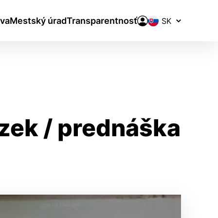
Prepínač
va
Mestský úrad
Transparentnosť
jazykov
zek / prednáška
aktivite a preferenciách.
ie alebo aby sa uložila