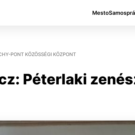
Mesto
Samosprá
ICHY-PONT KÖZÖSSÉGI KÖZPONT
cz: Péterlaki zenés
okies
do ktorých webové stránky môžu ukladať informácie o vašej 
tomu, aby si webový prehliadač zapamätoval Vaše prihlásen