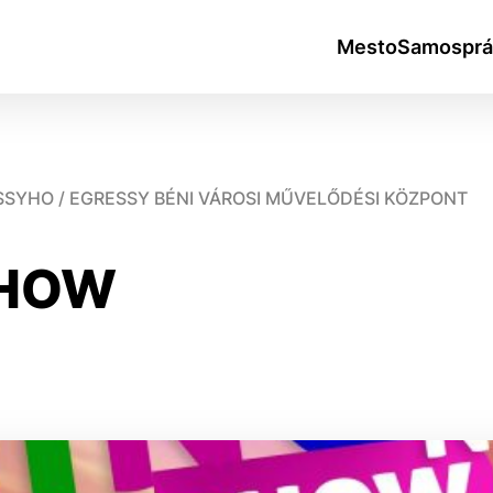
Mesto
Samosprá
SSYHO / EGRESSY BÉNI VÁROSI MŰVELŐDÉSI KÖZPONT
SHOW
okies
do ktorých webové stránky môžu ukladať informácie o vašej 
tomu, aby si webový prehliadač zapamätoval Vaše prihlásen