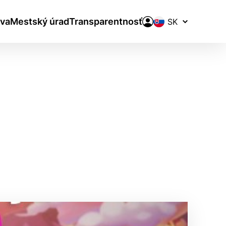
Prepínač
va
Mestský úrad
Transparentnosť
jazykov
aktivite a preferenciách.
ie alebo aby sa uložila