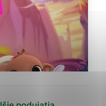
Analytické cookies
ánky uplatniteľnými tým,
ým oblastiam webovej
Analytické cookies
tránok stránku používajú,
erajú anonymne a nie je
lšie podujatia