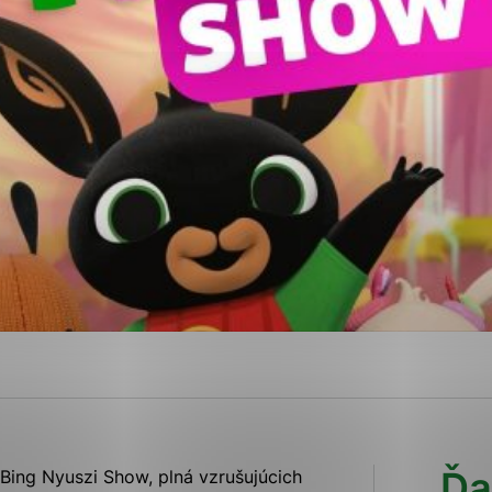
ies, ktorú chcete povoliť
sú pre prevádzku nevyhnutné a pomáhajú urobiť webové str
kcie, ako je navigácia na stránke a prístup k zabezpečen
rov cookie nemôže web správne fungovať.
ajú prevádzkovateľovi stránok pochopiť, ako návštevníci s
izovať a ponúknuť im lepšiu skúsenosť. Všetky dáta sa zbi
étnou osobou.
Povoliť všetko
Uložiť nastavenia
Viac informácií
Ďa
Bing Nyuszi Show, plná vzrušujúcich