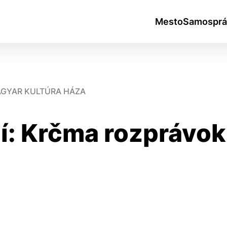
Mesto
Samosprá
MAGYAR KULTÚRA HÁZA
ií: Krčma rozprávo
okies
do ktorých webové stránky môžu ukladať informácie o vašej 
tomu, aby si webový prehliadač zapamätoval Vaše prihlásen