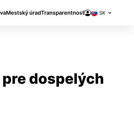
Prepínač
va
Mestský úrad
Transparentnosť
jazykov
k pre dospelých
aktivite a preferenciách.
ie alebo aby sa uložila