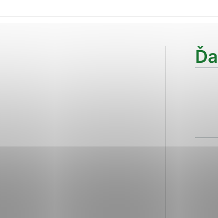
ies, ktorú chcete povoliť
sú pre prevádzku nevyhnutné a pomáhajú urobiť webové str
Ďa
kcie, ako je navigácia na stránke a prístup k zabezpečen
rov cookie nemôže web správne fungovať.
ajú prevádzkovateľovi stránok pochopiť, ako návštevníci s
izovať a ponúknuť im lepšiu skúsenosť. Všetky dáta sa zbi
étnou osobou.
Povoliť všetko
Uložiť nastavenia
Viac informácií