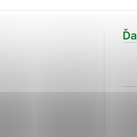
ies, ktorú chcete povoliť
sú pre prevádzku nevyhnutné a pomáhajú urobiť webové str
Ďa
kcie, ako je navigácia na stránke a prístup k zabezpečen
rov cookie nemôže web správne fungovať.
ajú prevádzkovateľovi stránok pochopiť, ako návštevníci s
izovať a ponúknuť im lepšiu skúsenosť. Všetky dáta sa zbi
étnou osobou.
Povoliť všetko
Uložiť nastavenia
Viac informácií