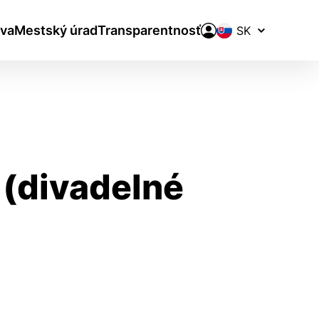
Prepínač
va
Mestský úrad
Transparentnosť
jazykov
 (divadelné
aktivite a preferenciách.
ie alebo aby sa uložila