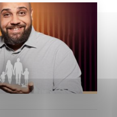
Analytické cookies
ánky uplatniteľnými tým,
ým oblastiam webovej
Analytické cookies
tránok stránku používajú,
erajú anonymne a nie je