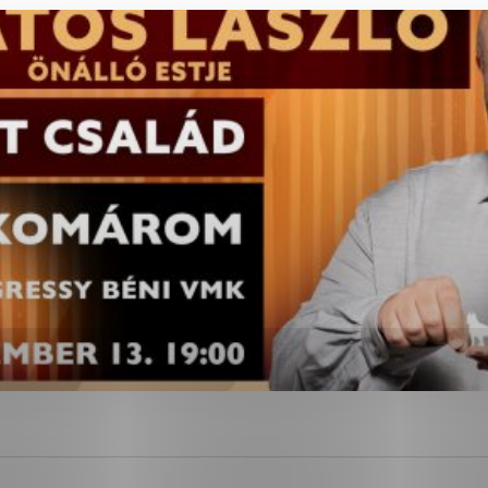
ies, ktorú chcete povoliť
sú pre prevádzku nevyhnutné a pomáhajú urobiť webové str
kcie, ako je navigácia na stránke a prístup k zabezpečen
rov cookie nemôže web správne fungovať.
ajú prevádzkovateľovi stránok pochopiť, ako návštevníci s
izovať a ponúknuť im lepšiu skúsenosť. Všetky dáta sa zbi
étnou osobou.
Povoliť všetko
Uložiť nastavenia
Viac informácií