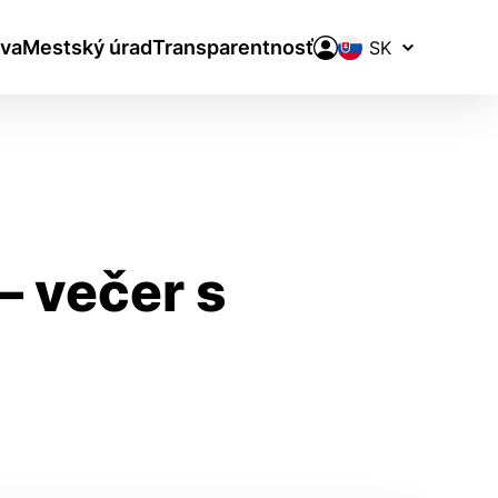
Prepínač
va
Mestský úrad
Transparentnosť
jazykov
 večer s
aktivite a preferenciách.
ie alebo aby sa uložila