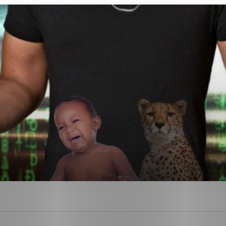
ies, ktorú chcete povoliť
sú pre prevádzku nevyhnutné a pomáhajú urobiť webové str
kcie, ako je navigácia na stránke a prístup k zabezpečen
rov cookie nemôže web správne fungovať.
ajú prevádzkovateľovi stránok pochopiť, ako návštevníci s
izovať a ponúknuť im lepšiu skúsenosť. Všetky dáta sa zbi
étnou osobou.
Povoliť všetko
Uložiť nastavenia
Viac informácií