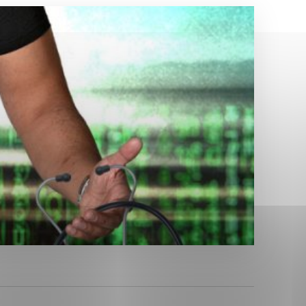
Analytické cookies
ánky uplatniteľnými tým,
ým oblastiam webovej
Analytické cookies
tránok stránku používajú,
erajú anonymne a nie je