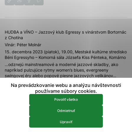
prístup k zabezpečeným oblastiam webovej stránky. Bez
týchto súborov cookie nemôže web správne fungovať.
Analytické 
Analytické cookies
HUDBA a VÍNO – Jazzový klub Egressy s vinárstvom Bortornác
Analytické cookies pomáhajú prevádzkovateľovi stránok
z Chotína
pochopiť, ako návštevníci stránok stránku používajú, aby
Vinár: Péter Molnár
mohol stránky optimalizovať a ponúknuť im lepšiu
15. decembra 2023 (piatok), 19.00, Mestské kultúrne stredisko
skúsenosť. Všetky dáta sa zbierajú anonymne a nie je
Béni Egressyho – Komorná sála Józsefa Kiss Pénteka, Komárno
možné ich spojiť s konkrétnou osobou.
…odznejú mainstreamové a moderné jazzové skladby, ako
napríklad pulzujúce rytmy women’s blues, evergreeny
swingovej éry alebo popové piesne jazzových velikánov…
Povoliť všetko
Vstupenka: 12€ – na mieste, 10€ – s abonentkou
Na prevádzkovanie webu a analýzu návštevnosti
Uložiť nastavenia
„Sugárka je charizmatická interpretka, výborne narába s
používame súbory cookies.
hlasom aj s publikom a jej javiskový prejav je presvedčivý aj
Viac informácií
Povoliť všetko
pre menej vnímavé publikum. Sugárka je jednou z
najobľúbenejších speváčok latino jazzu v Maďarsku.“ Parker
Odmietnuť
Jazz Club
Bližšie informácie: Zoltán Hanusz – manažér kultúry, Tel:
Upraviť
+421 903 558 525, E-mail:
hanusz.mskskomarno@gmail.com