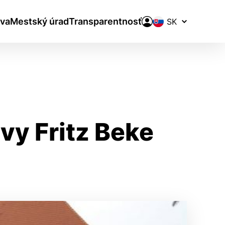
Prepínač
va
Mestský úrad
Transparentnosť
jazykov
vy Fritz Beke
aktivite a preferenciách.
ie alebo aby sa uložila