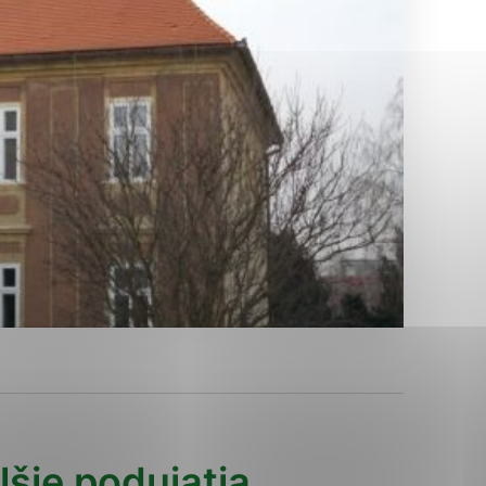
Analytické cookies
ánky uplatniteľnými tým,
ým oblastiam webovej
Analytické cookies
tránok stránku používajú,
erajú anonymne a nie je
lšie podujatia