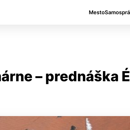
Mesto
Samosprá
árne – prednáška É
okies
do ktorých webové stránky môžu ukladať informácie o vašej 
tomu, aby si webový prehliadač zapamätoval Vaše prihlásen