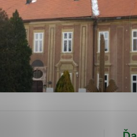
ies, ktorú chcete povoliť
sú pre prevádzku nevyhnutné a pomáhajú urobiť webové str
kcie, ako je navigácia na stránke a prístup k zabezpečen
rov cookie nemôže web správne fungovať.
ajú prevádzkovateľovi stránok pochopiť, ako návštevníci s
izovať a ponúknuť im lepšiu skúsenosť. Všetky dáta sa zbi
étnou osobou.
Povoliť všetko
Uložiť nastavenia
Viac informácií
Ďa