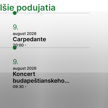
lšie podujatia
Analytické cookies
ánky uplatniteľnými tým,
9.
ým oblastiam webovej
august 2026
Carpedante
Analytické cookies
20:00 -
tránok stránku používajú,
erajú anonymne a nie je
9.
august 2026
Koncert
budapeštianskeho…
09:30 -