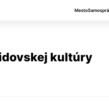
Mesto
Samosprá
idovskej kultúry
okies
do ktorých webové stránky môžu ukladať informácie o vašej 
tomu, aby si webový prehliadač zapamätoval Vaše prihlásen