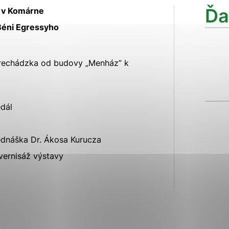
ies, ktorú chcete povoliť
Ďa
c v Komárne
Béni Egressyho
sú pre prevádzku nevyhnutné a pomáhajú urobiť webové str
kcie, ako je navigácia na stránke a prístup k zabezpečen
prechádzka od budovy „Menház” k
rov cookie nemôže web správne fungovať.
edál
ajú prevádzkovateľovi stránok pochopiť, ako návštevníci s
izovať a ponúknuť im lepšiu skúsenosť. Všetky dáta sa zbi
étnou osobou.
ednáška Dr. Ákosa Kurucza
vernisáž výstavy
Povoliť všetko
Uložiť nastavenia
Viac informácií