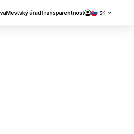
Prepínač
va
Mestský úrad
Transparentnosť
jazykov
aktivite a preferenciách.
ie alebo aby sa uložila