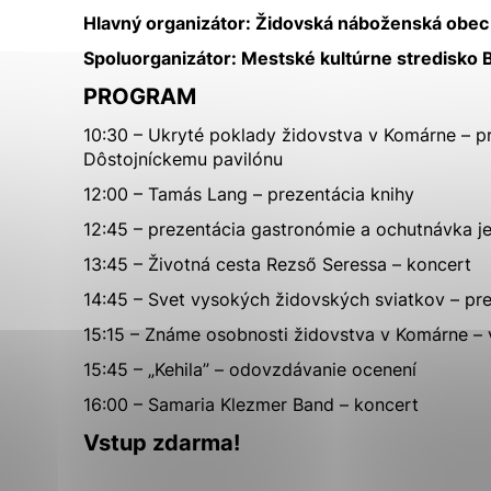
Základná organizácia OZ
Dotácie
Vyberte úroveň cook
Hlavný organizátor: Židovská náboženská obe
Etický kódex zamestnanca mesta
Mestské firmy a organizácie
Komárno
Životné prostredie
Spoluorganizátor: Mestské kultúrne stredisko 
Technické cookies
Ochrana osobných údajov/ GDPR
Oznámenie o poskytnutí prostriedkov
PROGRAM
Technické súbory cookie 
na štátnu reklamu
že umožňujú základné fun
10:30 – Ukryté poklady židovstva v Komárne – 
stránky. Bez týchto súbo
Dôstojníckemu pavilónu
12:00 – Tamás Lang – prezentácia knihy
Analytické cookies
12:45 – prezentácia gastronómie a ochutnávka j
Analytické cookies pomáh
13:45 – Životná cesta Rezső Seressa – koncert
aby mohol stránky optimal
možné ich spojiť s konkr
14:45 – Svet vysokých židovských sviatkov – pr
15:15 – Známe osobnosti židovstva v Komárne – 
15:45 – „Kehila” – odovzdávanie ocenení
16:00 – Samaria Klezmer Band – koncert
Vstup zdarma!