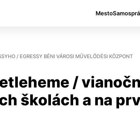
Mesto
Samosprá
SSYHO / EGRESSY BÉNI VÁROSI MŰVELŐDÉSI KÖZPONT
etleheme / vianočn
okies
ch školách a na pr
do ktorých webové stránky môžu ukladať informácie o vašej 
tomu, aby si webový prehliadač zapamätoval Vaše prihlásen