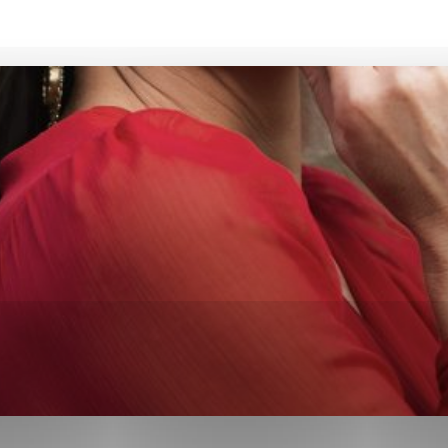
ies, ktorú chcete povoliť
sú pre prevádzku nevyhnutné a pomáhajú urobiť webové str
kcie, ako je navigácia na stránke a prístup k zabezpečen
rov cookie nemôže web správne fungovať.
ajú prevádzkovateľovi stránok pochopiť, ako návštevníci s
izovať a ponúknuť im lepšiu skúsenosť. Všetky dáta sa zbi
étnou osobou.
Povoliť všetko
Uložiť nastavenia
Viac informácií