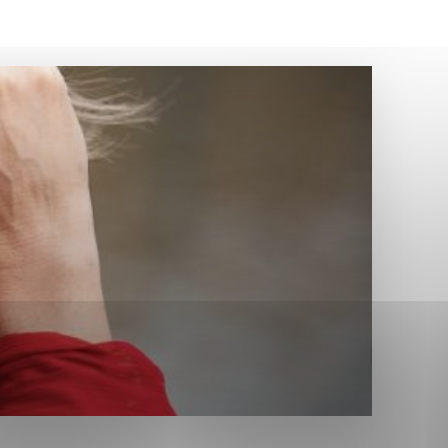
Analytické cookies
ánky uplatniteľnými tým,
ým oblastiam webovej
Analytické cookies
tránok stránku používajú,
erajú anonymne a nie je