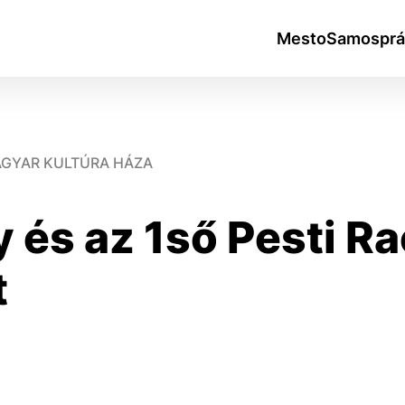
Mesto
Samosprá
MAGYAR KULTÚRA HÁZA
 és az 1ső Pesti Ra
okies
t
do ktorých webové stránky môžu ukladať informácie o vašej 
tomu, aby si webový prehliadač zapamätoval Vaše prihlásen