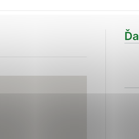
ies, ktorú chcete povoliť
sú pre prevádzku nevyhnutné a pomáhajú urobiť webové str
Ďa
kcie, ako je navigácia na stránke a prístup k zabezpečen
rov cookie nemôže web správne fungovať.
ajú prevádzkovateľovi stránok pochopiť, ako návštevníci s
izovať a ponúknuť im lepšiu skúsenosť. Všetky dáta sa zbi
étnou osobou.
Povoliť všetko
Uložiť nastavenia
Viac informácií