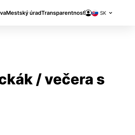
Prepínač
va
Mestský úrad
Transparentnosť
jazykov
ckák / večera s
aktivite a preferenciách.
ie alebo aby sa uložila