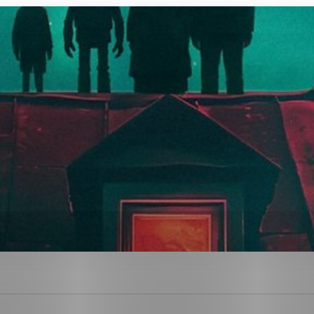
ies, ktorú chcete povoliť
sú pre prevádzku nevyhnutné a pomáhajú urobiť webové str
kcie, ako je navigácia na stránke a prístup k zabezpečen
rov cookie nemôže web správne fungovať.
ajú prevádzkovateľovi stránok pochopiť, ako návštevníci s
izovať a ponúknuť im lepšiu skúsenosť. Všetky dáta sa zbi
étnou osobou.
Povoliť všetko
Uložiť nastavenia
Viac informácií