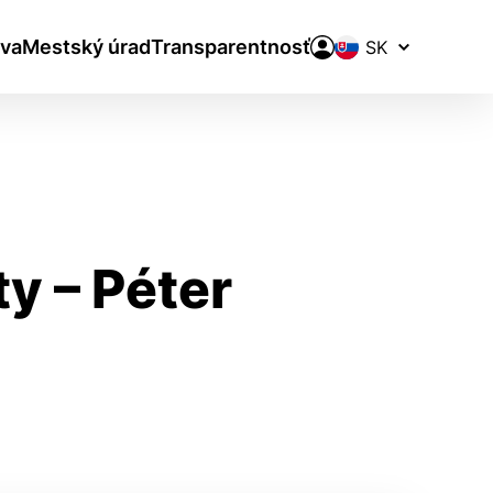
Prepínač
va
Mestský úrad
Transparentnosť
jazykov
y – Péter
aktivite a preferenciách.
ie alebo aby sa uložila