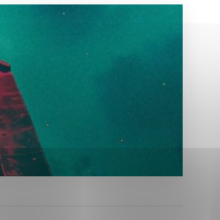
Analytické cookies
ánky uplatniteľnými tým,
ým oblastiam webovej
Analytické cookies
tránok stránku používajú,
erajú anonymne a nie je