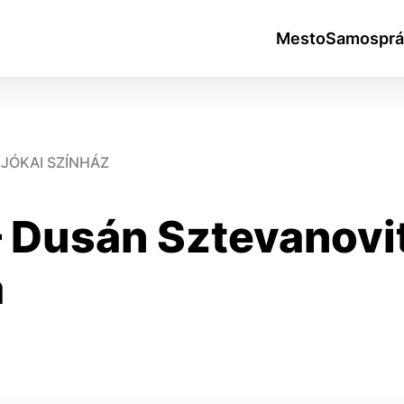
Mesto
Samosprá
JÓKAI SZÍNHÁZ
 Dusán Sztevanovit
okies
a
do ktorých webové stránky môžu ukladať informácie o vašej 
tomu, aby si webový prehliadač zapamätoval Vaše prihlásen