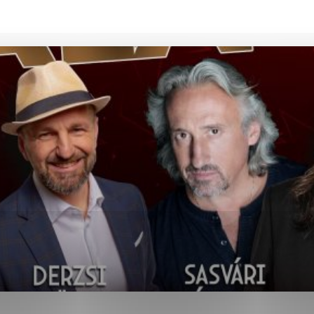
ies, ktorú chcete povoliť
sú pre prevádzku nevyhnutné a pomáhajú urobiť webové str
kcie, ako je navigácia na stránke a prístup k zabezpečen
rov cookie nemôže web správne fungovať.
ajú prevádzkovateľovi stránok pochopiť, ako návštevníci s
izovať a ponúknuť im lepšiu skúsenosť. Všetky dáta sa zbi
étnou osobou.
Povoliť všetko
Uložiť nastavenia
Viac informácií