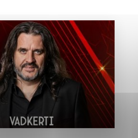
Analytické cookies
ánky uplatniteľnými tým,
ým oblastiam webovej
Analytické cookies
tránok stránku používajú,
erajú anonymne a nie je