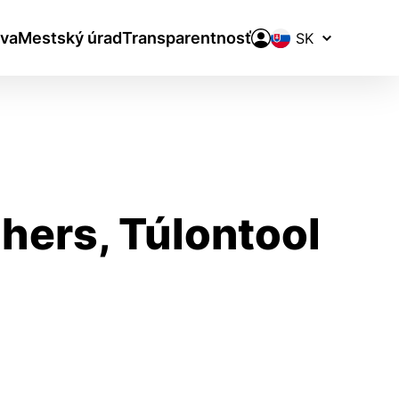
Prepínač
va
Mestský úrad
Transparentnosť
jazykov
hers, Túlontool
aktivite a preferenciách.
ie alebo aby sa uložila