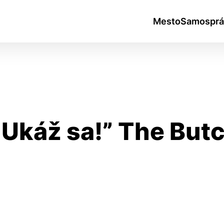
Mesto
Samosprá
káž sa!” The Butc
okies
do ktorých webové stránky môžu ukladať informácie o vašej 
tomu, aby si webový prehliadač zapamätoval Vaše prihlásen