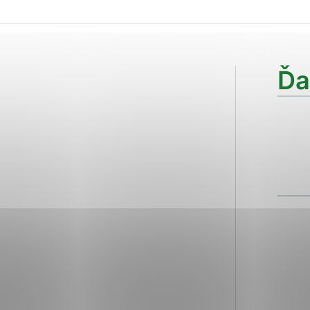
ies, ktorú chcete povoliť
sú pre prevádzku nevyhnutné a pomáhajú urobiť webové str
Ďa
kcie, ako je navigácia na stránke a prístup k zabezpečen
rov cookie nemôže web správne fungovať.
ajú prevádzkovateľovi stránok pochopiť, ako návštevníci s
izovať a ponúknuť im lepšiu skúsenosť. Všetky dáta sa zbi
étnou osobou.
Povoliť všetko
Uložiť nastavenia
Viac informácií