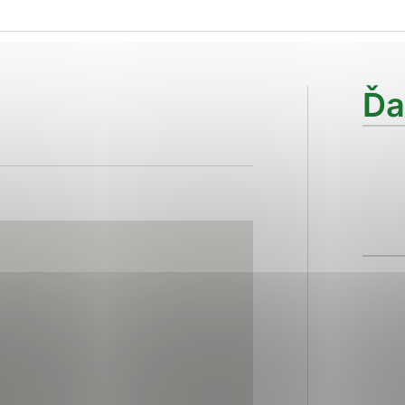
ies, ktorú chcete povoliť
sú pre prevádzku nevyhnutné a pomáhajú urobiť webové str
Ďa
kcie, ako je navigácia na stránke a prístup k zabezpečen
rov cookie nemôže web správne fungovať.
ajú prevádzkovateľovi stránok pochopiť, ako návštevníci s
izovať a ponúknuť im lepšiu skúsenosť. Všetky dáta sa zbi
étnou osobou.
Povoliť všetko
Uložiť nastavenia
Viac informácií