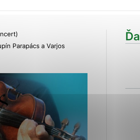
ies, ktorú chcete povoliť
sú pre prevádzku nevyhnutné a pomáhajú urobiť webové str
Ďa
ncert)
kcie, ako je navigácia na stránke a prístup k zabezpečen
rov cookie nemôže web správne fungovať.
pín Parapács a Varjos
ajú prevádzkovateľovi stránok pochopiť, ako návštevníci s
izovať a ponúknuť im lepšiu skúsenosť. Všetky dáta sa zbi
étnou osobou.
Povoliť všetko
Uložiť nastavenia
Viac informácií