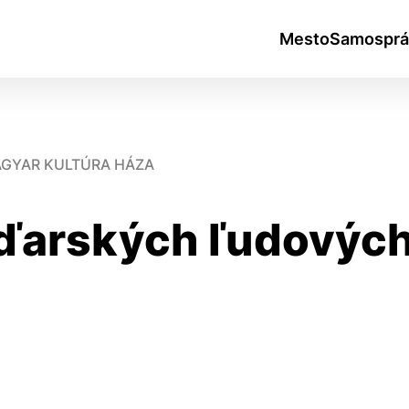
Mesto
Samosprá
MAGYAR KULTÚRA HÁZA
maďarských ľudovýc
okies
do ktorých webové stránky môžu ukladať informácie o vašej 
tomu, aby si webový prehliadač zapamätoval Vaše prihlásen