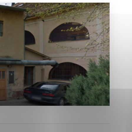
Analytické cookies
ánky uplatniteľnými tým,
ým oblastiam webovej
Analytické cookies
tránok stránku používajú,
erajú anonymne a nie je