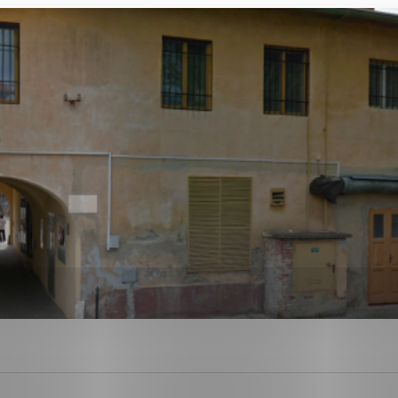
ies, ktorú chcete povoliť
sú pre prevádzku nevyhnutné a pomáhajú urobiť webové str
kcie, ako je navigácia na stránke a prístup k zabezpečen
rov cookie nemôže web správne fungovať.
ajú prevádzkovateľovi stránok pochopiť, ako návštevníci s
izovať a ponúknuť im lepšiu skúsenosť. Všetky dáta sa zbi
étnou osobou.
Povoliť všetko
Uložiť nastavenia
Viac informácií