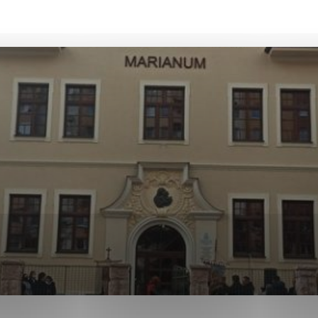
ies, ktorú chcete povoliť
sú pre prevádzku nevyhnutné a pomáhajú urobiť webové str
kcie, ako je navigácia na stránke a prístup k zabezpečen
rov cookie nemôže web správne fungovať.
ajú prevádzkovateľovi stránok pochopiť, ako návštevníci s
izovať a ponúknuť im lepšiu skúsenosť. Všetky dáta sa zbi
étnou osobou.
Povoliť všetko
Uložiť nastavenia
Viac informácií