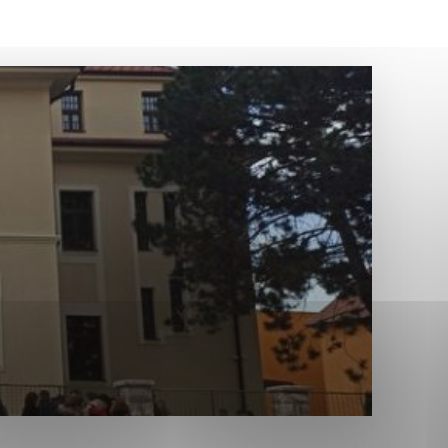
Analytické cookies
ánky uplatniteľnými tým,
ým oblastiam webovej
Analytické cookies
tránok stránku používajú,
erajú anonymne a nie je