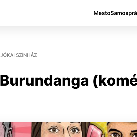
Mesto
Samosprá
JÓKAI SZÍNHÁZ
: Burundanga (komé
okies
do ktorých webové stránky môžu ukladať informácie o vašej 
tomu, aby si webový prehliadač zapamätoval Vaše prihlásen