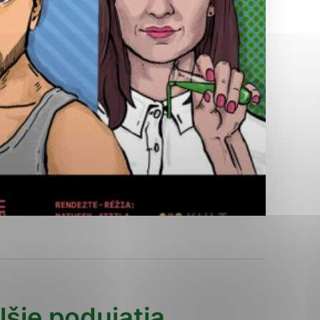
Analytické cookies
ánky uplatniteľnými tým,
ým oblastiam webovej
Analytické cookies
tránok stránku používajú,
erajú anonymne a nie je
lšie podujatia