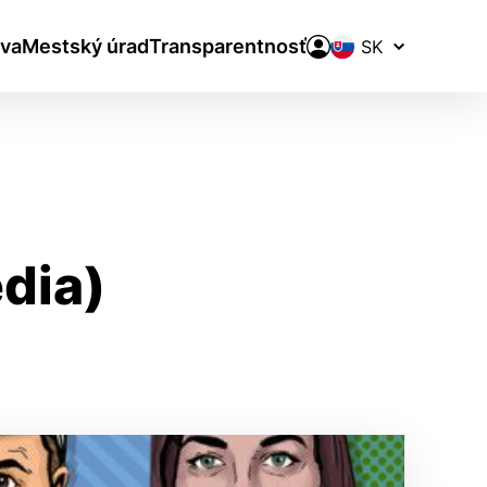
Prepínač
va
Mestský úrad
Transparentnosť
jazykov
dia)
aktivite a preferenciách.
ie alebo aby sa uložila