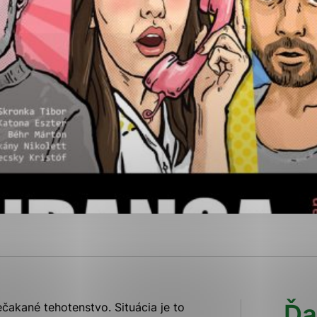
ies, ktorú chcete povoliť
sú pre prevádzku nevyhnutné a pomáhajú urobiť webové str
kcie, ako je navigácia na stránke a prístup k zabezpečen
rov cookie nemôže web správne fungovať.
ajú prevádzkovateľovi stránok pochopiť, ako návštevníci s
izovať a ponúknuť im lepšiu skúsenosť. Všetky dáta sa zbi
étnou osobou.
Povoliť všetko
Uložiť nastavenia
Viac informácií
Ďa
ečakané tehotenstvo. Situácia je to