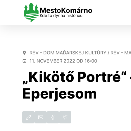
Mesto
Komárno
Kde to dýcha históriou
História
O úlohe samosprávy
Štruktúra a organizačný poriadok
Povinne zverejňované informácie
O meste
Primátor mesta
Prednosta
Verejné obstarávanie
RÉV – DOM MAĎARSKEJ KULTÚRY / RÉV – 
Rozvojové dokumenty mesta
Mestské zastupiteľstvo
Majetkovo – právny odbor
Obchodné verejné súťaže
11. NOVEMBER 2022 OD 16:00
Cena primátora a cena Pro Urbe
Orgány volené mestským
Matričný úrad
Projekty
Úrady a inštitúcie
zastupiteľstvom
Odbor ekonomiky a financovania
Voľné pracovné miesta
„Kikötő Portré“
Šport
Základné predpisy
Odbor školstva, kultúry a športu
Výsledky výberových konaní
Rodinný život
Ústredný portál verejnej správy
Odbor sociálnych vecí
Majetok mesta – BDÚ
Nastavenie co
Kalendár akcií
Spoločný stavebný úrad
Hospodárenie mesta
Eperjesom
Cestovné poriadky MHD
Právne oddelenie
Investičné akcie mesta
Mestská televízia v Komárne
Kancelária primátora
Zámery prevodu/prenájmu majetku
Komárňanské listy
Odbor rozvoja a životného prostredia
mesta
Cookies sú malé súbory, 
Voľby do orgánov samosprávy obcí a
Mestská polícia
Prevod nehnuteľností
Používajú sa napríklad k 
voľby do orgánov samosprávnych
Referát krízového riadenia a
Zverejňovanie
Vaša voľba v tomto okne.
krajov 2026
bezpečnosť práce
Bytová politika
Referendum 2026
Útvar hlavného kontrolóra
Petície