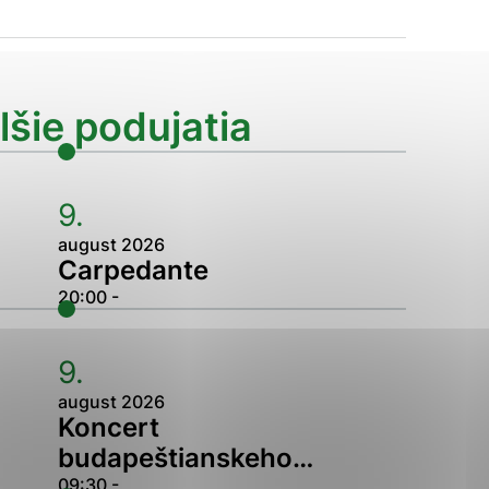
Analytické cookies
ánky uplatniteľnými tým,
lšie podujatia
ým oblastiam webovej
Analytické cookies
9.
august 2026
tránok stránku používajú,
Carpedante
erajú anonymne a nie je
20:00 -
9.
august 2026
Koncert
budapeštianskeho…
09:30 -