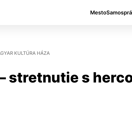
Mesto
Samosprá
MAGYAR KULTÚRA HÁZA
 – stretnutie s her
okies
do ktorých webové stránky môžu ukladať informácie o vašej 
tomu, aby si webový prehliadač zapamätoval Vaše prihlásen