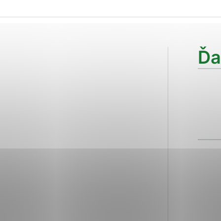
ies, ktorú chcete povoliť
sú pre prevádzku nevyhnutné a pomáhajú urobiť webové str
Ďa
kcie, ako je navigácia na stránke a prístup k zabezpečen
rov cookie nemôže web správne fungovať.
ajú prevádzkovateľovi stránok pochopiť, ako návštevníci s
izovať a ponúknuť im lepšiu skúsenosť. Všetky dáta sa zbi
étnou osobou.
Povoliť všetko
Uložiť nastavenia
Viac informácií