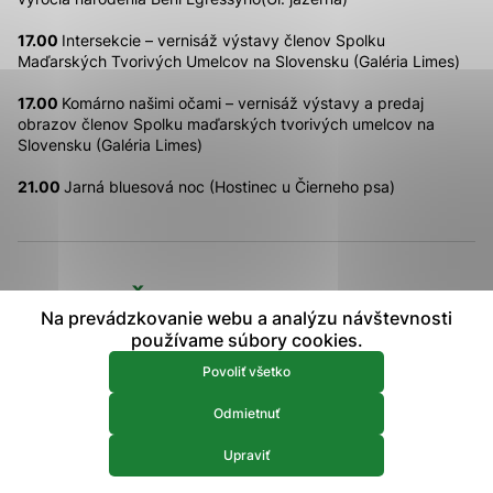
prístup k zabezpečeným oblastiam webovej stránky. Bez
17.00
Intersekcie – vernisáž výstavy členov Spolku
týchto súborov cookie nemôže web správne fungovať.
Maďarských Tvorivých Umelcov na Slovensku (Galéria Limes)
Analytické 
Analytické cookies
17.00
Komárno našimi očami – vernisáž výstavy a predaj
obrazov členov Spolku maďarských tvorivých umelcov na
Analytické cookies pomáhajú prevádzkovateľovi stránok
Slovensku (Galéria Limes)
pochopiť, ako návštevníci stránok stránku používajú, aby
mohol stránky optimalizovať a ponúknuť im lepšiu
21.00
Jarná bluesová noc (Hostinec u Čierneho psa)
skúsenosť. Všetky dáta sa zbierajú anonymne a nie je
možné ich spojiť s konkrétnou osobou.
Povoliť všetko
Ďalšie podujatia
Na prevádzkovanie webu a analýzu návštevnosti
Uložiť nastavenia
používame súbory cookies.
9.
Viac informácií
Povoliť všetko
august 2026
Carpedante
Odmietnuť
20:00 -
Upraviť
9.