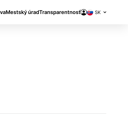
Prepínač
va
Mestský úrad
Transparentnosť
jazykov
aktivite a preferenciách.
ie alebo aby sa uložila