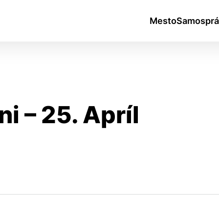
Mesto
Samosprá
 – 25. Apríl
okies
do ktorých webové stránky môžu ukladať informácie o vašej 
tomu, aby si webový prehliadač zapamätoval Vaše prihlásen