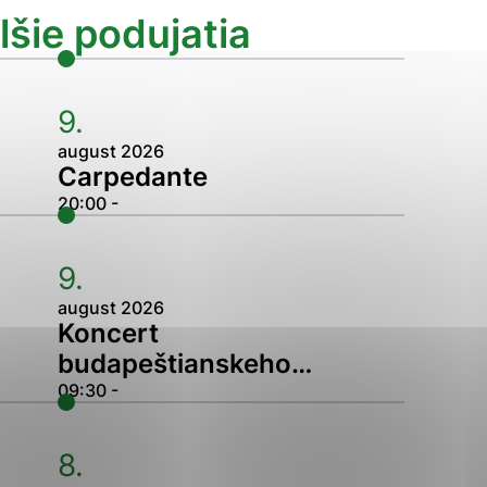
lšie podujatia
Analytické cookies
ánky uplatniteľnými tým,
9.
ým oblastiam webovej
august 2026
Carpedante
Analytické cookies
20:00 -
tránok stránku používajú,
erajú anonymne a nie je
9.
august 2026
Koncert
budapeštianskeho…
09:30 -
8.