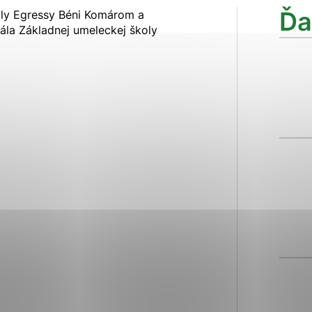
ies, ktorú chcete povoliť
Ďa
oly Egressy Béni Komárom a
ála Základnej umeleckej školy
sú pre prevádzku nevyhnutné a pomáhajú urobiť webové str
kcie, ako je navigácia na stránke a prístup k zabezpečen
rov cookie nemôže web správne fungovať.
ajú prevádzkovateľovi stránok pochopiť, ako návštevníci s
izovať a ponúknuť im lepšiu skúsenosť. Všetky dáta sa zbi
étnou osobou.
Povoliť všetko
Uložiť nastavenia
Viac informácií